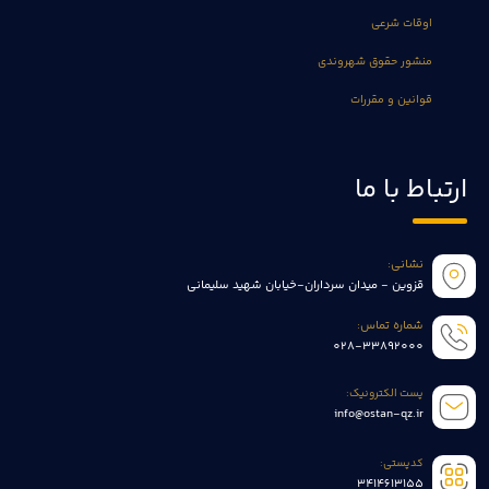
اوقات شرعی
منشور حقوق شهروندی
قوانین و مقررات
ارتباط با ما
نشانی:
قزوین - میدان سرداران-خیابان شهید سلیمانی
شماره تماس:
028-33892000
پست الکترونیک:
info@ostan-qz.ir
کدپستی:
3414613155