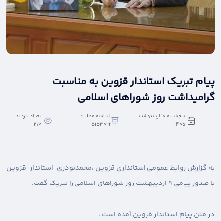
پیام تبریک استاندار قزوین به مناسبت
گرامیداشت روز شوراهای اسلامی
پنج‌شنبه 10 اردیبهشت
شناسه مطلب:
تعداد بازدید :
270
5153022
1405
به گزارش روابط عمومی استانداری قزوین ،
محمدنوذری استاندار قزوین
با صدور پیامی ۹ اردیبهشت روز شوراهای اسلامی را تبریک گفت.
در متن پیام استاندار قزوین آمده است ؛