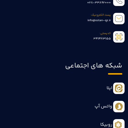
028-33892000
پست الکترونیک:
info@ostan-qz.ir
کدپستی:
3414613155
شبکه های اجتماعی
ایتا
واتس آپ
روبیکا