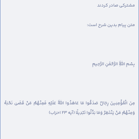
مشترکی صادر کردند
متن پیام بدین شرح است:
بِسْمِ اللَّهِ الرَّحْمَٰنِ الرَّحِيمِ
مِنَ الْمُؤْمِنِينَ رِجَالٌ صَدَقُوا مَا عَاهَدُوا اللَّهَ عَلَيْهِ فَمِنْهُمْ مَنْ قَضَىٰ نَحْبَهُ
وَمِنْهُمْ مَنْ يَنْتَظِرُ وَمَا بَدَّلُوا تَبْدِيلًا (آیه 23 احزاب)