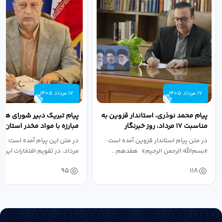
17 مرداد 1405
17 مرداد 1405
پیام محمد نوذری، استاندار قزوین به
پیام تبریک دبیر شورای هم
مناسبت ۱۷ مرداد، روز خبرنگار
مبارزه با مواد مخدر استان ب
مناسبت روز خبرنگار...
در متن پیام استاندار قزوین آمده است :
در متن این پیام آمده است؛ 
«بسم‌الله الرحمن الرحیم» هفدهم...
مرداد، در تقویم افتخارات این س
95
118