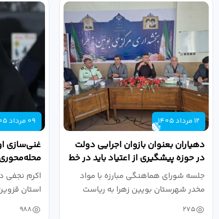
12 مرداد 1405
09 مرداد 1405
دهیاران بعنوان بازوان اجرایی دولت
غنی‌سازی او
در حوزه پیشگیری از اعتیاد باید در خط
محله‌محوری،
مقدم...
پیشگیری از.
جلسه شورای هماهنگی مبارزه با مواد
اکرم نجفی د
مخدر شهرستان بویین زهرا به ریاست
استان قزوین
صالحی...
سیاسی، امنیت
988
275