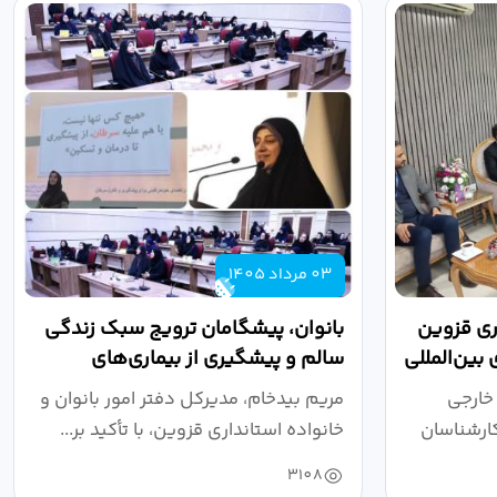
03 مرداد 1405
اری قزوین
بانوان، پیشگامان ترویج سبک زندگی
بین‌المللی
سالم و پیشگیری از بیماری‌های
غیرواگیر هستند
 خارجی
مریم بیدخام، مدیرکل دفتر امور بانوان و
کارشناسان
خانواده استانداری قزوین، با تأکید بر...
3108