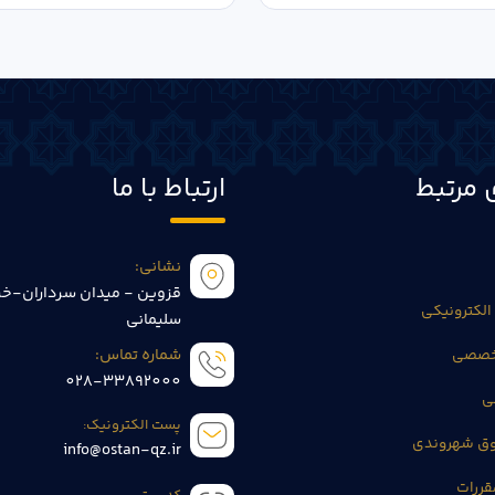
 مرتبط
ارتباط با ما
نشانی:
قزوین - میدان سرداران-خی
الکترونیکی
سلیمانی
تخصصی
شماره تماس:
028-33892000
ی
پست الکترونیک:
وق شهروندی
info@ostan-qz.ir
قررات