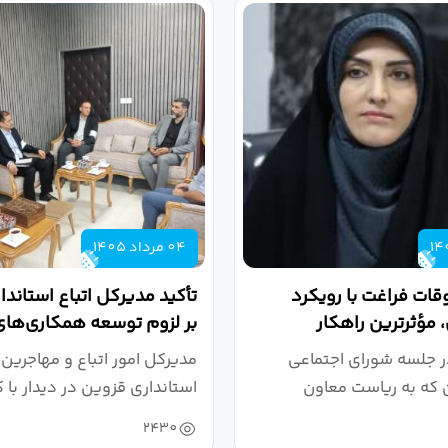
04 مرداد 1405
قات فراغت با رویکرد
تأکید مدیرکل اتباع استاند
 مؤثرترین راهکار
بر لزوم توسعه همکاری‌های 
..
در...
ر جلسه شورای اجتماعی
مدیرکل امور اتباع و مهاجرین
 که به ریاست معاون
استانداری قزوین در دیدار با 
ی و...
ارشد...
2430