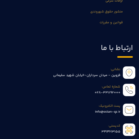
اوقات شرعی
منشور حقوق شهروندی
قوانین و مقررات
ارتباط با ما
نشانی:
قزوین - میدان سرداران-خیابان شهید سلیمانی
شماره تماس:
028-33892000
پست الکترونیک:
info@ostan-qz.ir
کدپستی:
3414613155