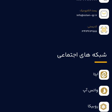
پست الکترونیک:
info@ostan-qz.ir
کدپستی:
3414613155
شبکه های اجتماعی
ایتا
واتس آپ
روبیکا