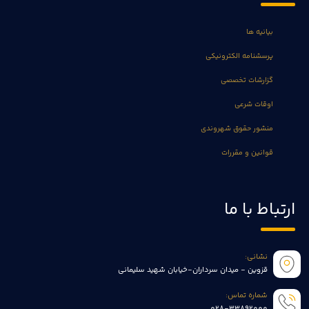
بیانیه ها
پرسشنامه الکترونیکی
گزارشات تخصصی
اوقات شرعی
منشور حقوق شهروندی
قوانین و مقررات
ارتباط با ما
نشانی:
قزوین - میدان سرداران-خیابان شهید سلیمانی
شماره تماس:
028-33892000