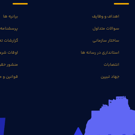
اهداف و وظایف
بیانیه ها
سوالات متداول
پرسشنامه 
ساختار سازمانی
گزارشات 
استانداری در رسانه ها
اوقات شرع
انتصابات
منشور حق
جهاد تبیین
قوانین و م