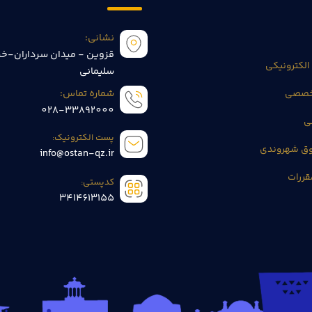
نشانی:
قزوین - میدان سرداران-خی
الکترونیکی
سلیمانی
تخصصی
شماره تماس:
028-33892000
ی
پست الکترونیک:
وق شهروندی
info@ostan-qz.ir
قررات
کدپستی:
3414613155