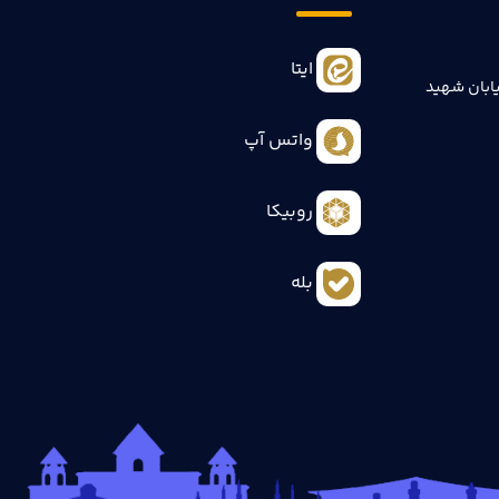
ایتا
ابان شهید
واتس آپ
روبیکا
بله