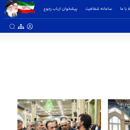
 با ما
سامانه شفافیت
پیشخوان ارباب رجوع