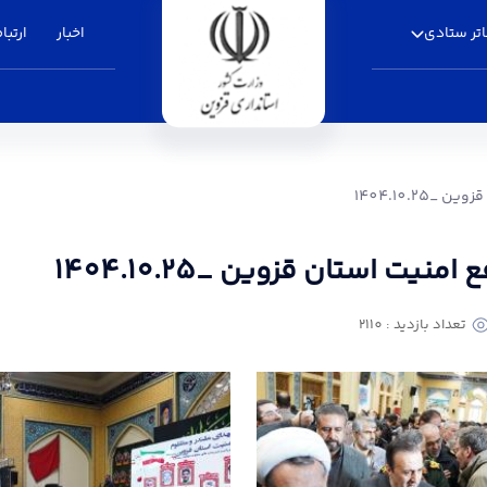
تر ستادی
اخبار
ارتباط
تانداری قزوین
1404.10.2
ت استان قزوین _1404.10.25
تعداد بازدید : 2110