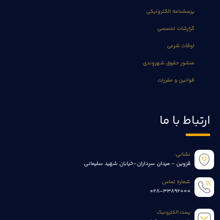
پرسشنامه الکترونیکی
گزارشات تخصصی
اوقات شرعی
منشور حقوق شهروندی
قوانین و مقررات
ارتباط با ما
نشانی:
قزوین - میدان سرداران-خیابان شهید سلیمانی
شماره تماس:
028-33892000
پست الکترونیک: