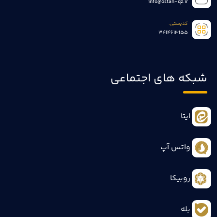
info@ostan-qz.ir
کدپستی:
3414613155
شبکه های اجتماعی
ایتا
واتس آپ
روبیکا
بله