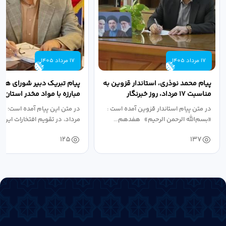
17 مرداد 1405
17 مرداد 1405
پیام محمد نوذری، استاندار قزوین به
پیام تبریک دبیر شورای هم
مناسبت ۱۷ مرداد، روز خبرنگار
مبارزه با مواد مخدر استان ب
مناسبت روز خبرنگار...
در متن پیام استاندار قزوین آمده است :
در متن این پیام آمده است؛ 
«بسم‌الله الرحمن الرحیم» هفدهم...
مرداد، در تقویم افتخارات این س
125
137