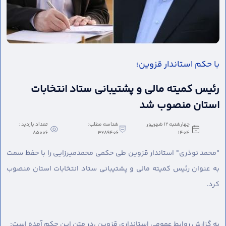
با حکم استاندار قزوین؛
رئیس کمیته مالی و پشتیبانی ستاد انتخابات
استان منصوب شد
چهارشنبه 12 شهریور
شناسه مطلب:
تعداد بازدید :
85006
3289406
1404
"محمد نوذری" استاندار قزوین طی حکمی محمدمیرزایی را با حفظ سمت
به عنوان رئیس کمیته مالی و پشتیبانی ستاد انتخابات استان منصوب
کرد.
به گزارش روابط عمومی استانداری قزوین ،
در متن این حکم آمده است: