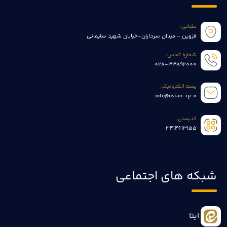
نشانی:
قزوین - میدان سرداران-خیابان شهید سلیمانی
شماره تماس:
028-33892000
پست الکترونیک:
info@ostan-qz.ir
کدپستی:
3414613155
شبکه های اجتماعی
ایتا