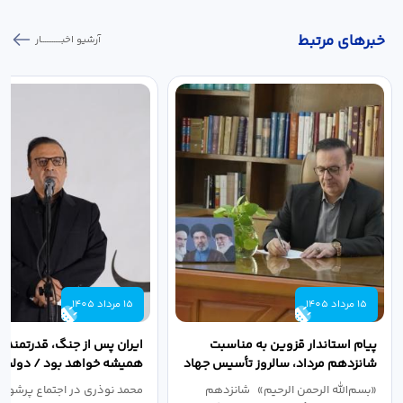
خبر‌های مرتبط
آرشیو اخبـــــــــــار
15 مرداد 1405
15 مرداد 1405
پیام استاندار قزوین به مناسبت
ایران پس از جنگ، قدرتمندتر 
شانزدهم مرداد، سالروز تأسیس جهاد
همیشه خواهد بود / دولت د
دانشگاهی
نبرد اقتصادی،...
«بسم‌الله الرحمن الرحیم» شانزدهم
محمد نوذری در اجتماع پرشور 