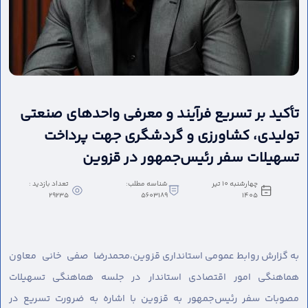
تأکید بر تسریع فرآیند و معرفی واحدهای صنعتی
تولیدی، کشاورزی و گردشگری جهت پرداخت
تسهیلات سفر رئیس‌جمهور در قزوین
چهارشنبه 10 تیر
شناسه مطلب:
تعداد بازدید :
29235
5603189
1405
به گزارش روابط عمومی استانداری قزوین،
محمدرضا صفی خانی معاون
هماهنگی امور اقتصادی استاندار در جلسه هماهنگی تسهیلات
مصوبات سفر رئیس‌جمهور به قزوین با اشاره به ضرورت تسریع در