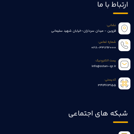
ارتباط با ما
نشانی:
قزوین - میدان سرداران-خیابان شهید سلیمانی
شماره تماس:
028-33892000
پست الکترونیک:
info@ostan-qz.ir
کدپستی:
3414613155
شبکه های اجتماعی