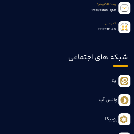
پست الکترونیک:
info@ostan-qz.ir
کدپستی:
3414613155
شبکه های اجتماعی
ایتا
واتس آپ
روبیکا