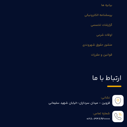
بیانیه ها
پرسشنامه الکترونیکی
گزارشات تخصصی
اوقات شرعی
منشور حقوق شهروندی
قوانین و مقررات
ارتباط با ما
نشانی:
قزوین - میدان سرداران-خیابان شهید سلیمانی
شماره تماس:
028-33892000