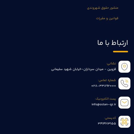
منشور حقوق شهروندی
قوانین و مقررات
ارتباط با ما
نشانی:
قزوین - میدان سرداران-خیابان شهید سلیمانی
شماره تماس:
028-33892000
پست الکترونیک:
info@ostan-qz.ir
کدپستی:
3414613155