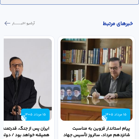
خبر‌های مرتبط
آرشیو اخبـــــــــــار
15 مرداد 1405
15 مرداد 1405
پیام استاندار قزوین به مناسبت
ایران پس از جنگ، قدرتمندتر 
شانزدهم مرداد، سالروز تأسیس جهاد
همیشه خواهد بود / دولت د