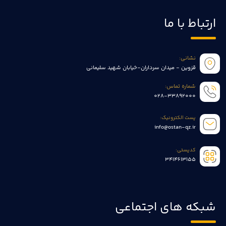
ارتباط با ما
نشانی:
قزوین - میدان سرداران-خیابان شهید سلیمانی
شماره تماس:
028-33892000
پست الکترونیک:
info@ostan-qz.ir
کدپستی:
3414613155
شبکه های اجتماعی