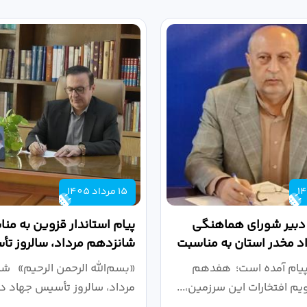
15 مرداد 1405
 دبیر شورای هماهنگی
پیام استاندار قزوین به من
واد مخدر استان به مناسبت
شانزدهم مرداد، سالروز ت
.
دانشگاهی
پیام آمده است؛ هفدهم
«بسم‌الله الرحمن الرحیم» ش
ویم افتخارات این سرزمین،...
مرداد، سالروز تأسیس جهاد دا