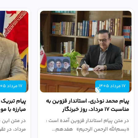
17 مرداد 1405
17 مرداد 1405
پیام محمد نوذری، استاندار قزوین به
پیام تبریک
مناسبت ۱۷ مرداد، روز خبرنگار
مبارزه با م
روز خبرنگار..
در متن پیام استاندار قزوین آمده است :
در متن این 
«بسم‌الله الرحمن الرحیم» هفدهم...
مرداد، در تق