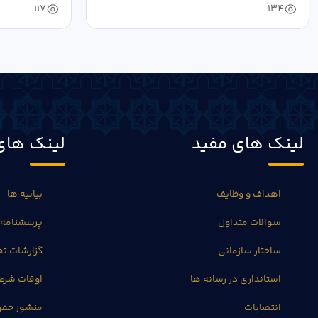
117
134
لینک های مفید
لینک های
اهداف و وظایف
بیانیه ها
سوالات متداول
پرسشنامه 
ساختار سازمانی
گزارشات 
استانداری در رسانه ها
اوقات شرع
انتصابات
منشور حق