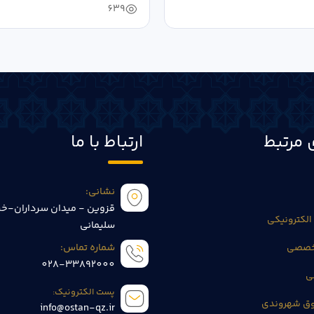
639
 مرتبط
ارتباط با ما
نشانی:
قزوین - میدان سرداران-خی
الکترونیکی
سلیمانی
تخصصی
شماره تماس:
028-33892000
ی
پست الکترونیک:
وق شهروندی
info@ostan-qz.ir