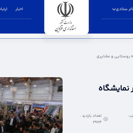
تر ستادی
اخبار
ارتباط
و عشایری - استانداری قزوین
ه روستایی و عشایری
 نمایشگاه
ب:
تعداد بازدید :
2974