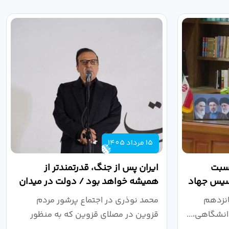
15 مرداد 1405
اسبت
ایران پس از جنگ، قدرتمندتر از
أسیس جهاد
همیشه خواهد بود / دولت در میدان
نبرد اقتصادی،...
انزدهم
محمد نوذری در اجتماع پرشور مردم
نشگاهی،...
قزوین در مصلای قزوین که به منظور
خون‌خواهی...