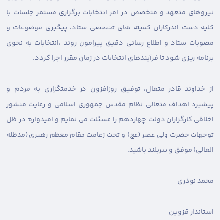
نیروهای متعهد و متخصص در امر انتخابات برگزاری مستمر جلسات با
کلیه دست اندرکاران کمیته های تخصصی ستاد، پیگیری موضوعات و
مصوبات ستاد و اطلاع رسانی دقیق پیرامون روند ،انتخابات به نحوی
برنامه ریزی شود تا فرآیندهای انتخابات در زمان مقرر اجرا گردد.
از خداوند قادر متعال، توفیق روزافزون در خدمتگزاری به مردم و
پیشبرد اهداف متعالی نظام مقدس جمهوری اسلامی و رعایت منشور
اخلاقی کارگزاران دولت چهاردهم را مسئلت می نمایم و امیدوارم در ظل
توجهات حضرت ولی عصر (عج) و تحت زعامت مقام معظم رهبری (مدظله
العالی) موفق و سربلند باشید.
محمد نوذری
استاندار قزوین