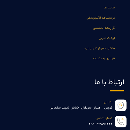
بیانیه ها
پرسشنامه الکترونیکی
گزارشات تخصصی
اوقات شرعی
منشور حقوق شهروندی
قوانین و مقررات
ارتباط با ما
نشانی:
قزوین - میدان سرداران-خیابان شهید سلیمانی
شماره تماس:
028-33892000