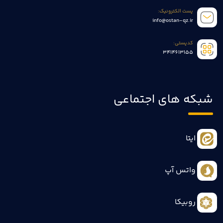
پست الکترونیک:
info@ostan-qz.ir
کدپستی:
3414613155
شبکه های اجتماعی
ایتا
واتس آپ
روبیکا