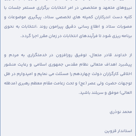
نیروهای متعهد و متخصص در امر انتخابات برگزاری مستمر جلسات با
کلیه دست اندرکاران کمیته های تخصصی ستاد، پیگیری موضوعات و
مصوبات ستاد و اطلاع رسانی دقیق پیرامون روند ،انتخابات به نحوی
برنامه ریزی شود تا فرآیندهای انتخابات در زمان مقرر اجرا گردد.
از خداوند قادر متعال، توفیق روزافزون در خدمتگزاری به مردم و
پیشبرد اهداف متعالی نظام مقدس جمهوری اسلامی و رعایت منشور
اخلاقی کارگزاران دولت چهاردهم را مسئلت می نمایم و امیدوارم در ظل
توجهات حضرت ولی عصر (عج) و تحت زعامت مقام معظم رهبری (مدظله
العالی) موفق و سربلند باشید.
محمد نوذری
استاندار قزوین