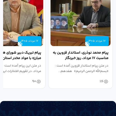
17 مرداد 1405
17 مرداد 1405
پیام محمد نوذری، استاندار قزوین به
پیام تبریک دبیر شورای هم
مناسبت ۱۷ مرداد، روز خبرنگار
مبارزه با مواد مخدر استان ب
مناسبت روز خبرنگار...
در متن پیام استاندار قزوین آمده است :
در متن این پیام آمده است؛ 
«بسم‌الله الرحمن الرحیم» هفدهم...
مرداد، در تقویم افتخارات این س
90
116