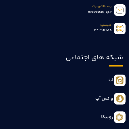
پست الکترونیک:
info@ostan-qz.ir
کدپستی:
3414613155
شبکه های اجتماعی
ایتا
واتس آپ
روبیکا