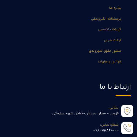
بیانیه ها
پرسشنامه الکترونیکی
گزارشات تخصصی
اوقات شرعی
منشور حقوق شهروندی
قوانین و مقررات
ارتباط با ما
نشانی:
قزوین - میدان سرداران-خیابان شهید سلیمانی
شماره تماس:
028-33892000