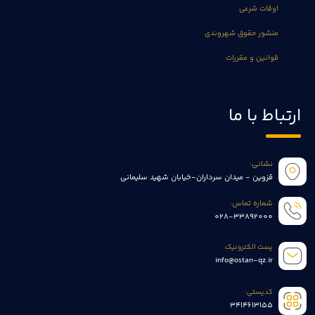
اوقات شرعی
منشور حقوق شهروندی
قوانین و مقررات
ارتباط با ما
نشانی:
قزوین - میدان سرداران-خیابان شهید سلیمانی
شماره تماس:
028-33892000
پست الکترونیک:
info@ostan-qz.ir
کدپستی:
3414613155