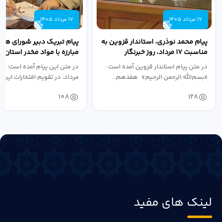
17 مرداد 1405
17 مرداد 1405
پیام محمد نوذری، استاندار قزوین به
پیام تبریک دبیر شورای هم
مناسبت ۱۷ مرداد، روز خبرنگار
مبارزه با مواد مخدر استان ب
مناسبت روز خبرنگار...
در متن پیام استاندار قزوین آمده است :
در متن این پیام آمده است؛ 
«بسم‌الله الرحمن الرحیم» هفدهم...
مرداد، در تقویم افتخارات این س
108
128
لینک های مفید