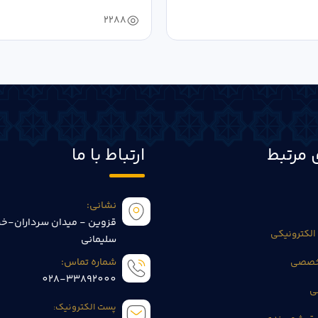
2288
 مرتبط
ارتباط با ما
نشانی:
قزوین - میدان سرداران-خی
الکترونیکی
سلیمانی
تخصصی
شماره تماس:
028-33892000
ی
پست الکترونیک: