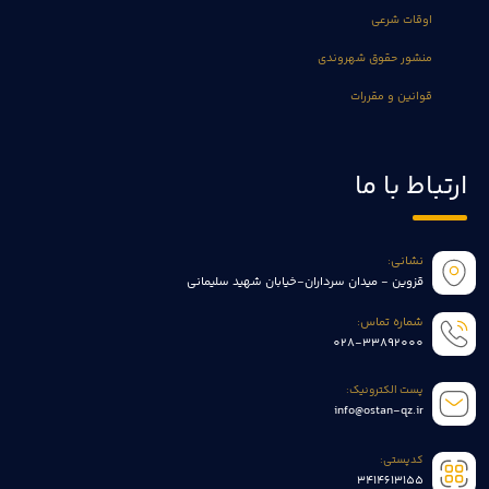
اوقات شرعی
منشور حقوق شهروندی
قوانین و مقررات
ارتباط با ما
نشانی:
قزوین - میدان سرداران-خیابان شهید سلیمانی
شماره تماس:
028-33892000
پست الکترونیک:
info@ostan-qz.ir
کدپستی:
3414613155