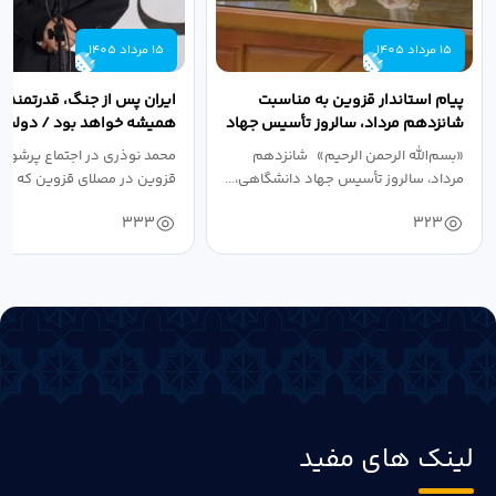
15 مرداد 1405
15 مرداد 1405
پیام استاندار قزوین به مناسبت
ایران پس از جنگ، قدرتمندتر 
شانزدهم مرداد، سالروز تأسیس جهاد
همیشه خواهد بود / دولت د
دانشگاهی
نبرد اقتصادی،...
«بسم‌الله الرحمن الرحیم» شانزدهم
محمد نوذری در اجتماع پرشور 
مرداد، سالروز تأسیس جهاد دانشگاهی،...
قزوین در مصلای قزوین که به 
خون‌خواهی...
333
323
لینک های مفید