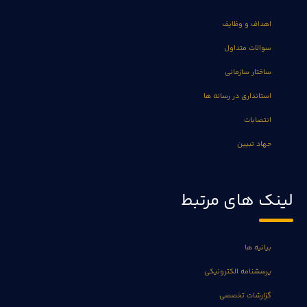
اهداف و وظایف
سوالات متداول
ساختار سازمانی
استانداری در رسانه ها
انتصابات
جهاد تبیین
لینک های مرتبط
بیانیه ها
پرسشنامه الکترونیکی
گزارشات تخصصی