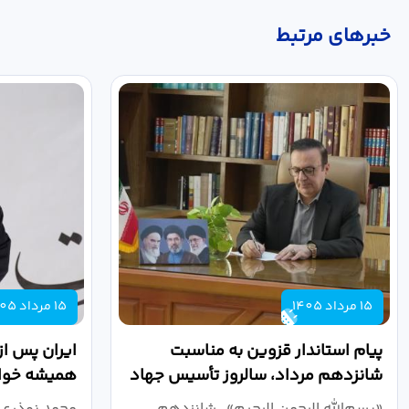
خبر‌های مرتبط
15 مرداد 1405
15 مرداد 1405
پیام استاندار قزوین به مناسبت
ایران پس از
شانزدهم مرداد، سالروز تأسیس جهاد
همیشه خواه
دانشگاهی
نبرد اقتصادی
«بسم‌الله الرحمن الرحیم» شانزدهم
محمد نوذری 