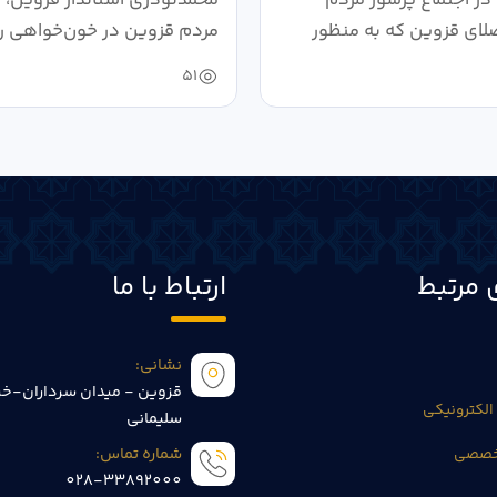
لای قزوین که به منظور
مردم قزوین در خون‌خواهی ر
.
حمایت...
51
 مرتبط
ارتباط با ما
نشانی:
قزوین - میدان سرداران-خی
الکترونیکی
سلیمانی
تخصصی
شماره تماس:
028-33892000