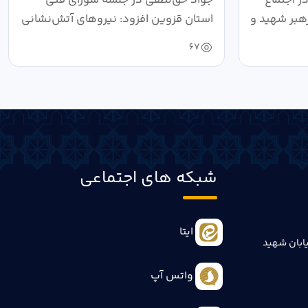
هبر شهید و
استان قزوین افزود: نیروهای آتش‌نشانی
طی سال...
67
شبکه های اجتماعی
ایتا
ابان شهید
واتس آپ