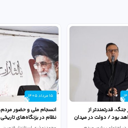
15 مرداد 1405
 جنگ، قدرتمندتر از
انسجام ملی و حضور مردم، ر
د بود / دولت در میدان
نظام در بزنگاه‌های تاریخی
،...
در اجتماع پرشور مردم
محمدنوذری استاندار قزوین، د