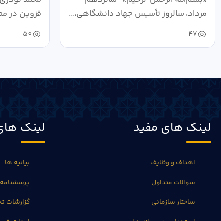
مرداد، سالروز تأسیس جهاد دانشگاهی،...
قزوین در مص
خون‌خواهی..
50
47
لینک های مفید
لینک های
اهداف و وظایف
بیانیه ها
سوالات متداول
پرسشنامه 
ساختار سازمانی
گزارشات 