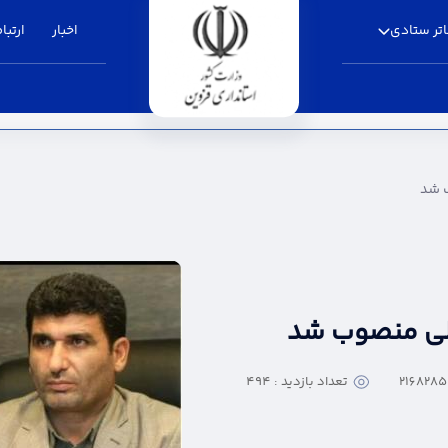
تر ستادی
اخبار
ارتباط
داری قزوین
 شد
لی منصوب شد
تعداد بازدید : 494