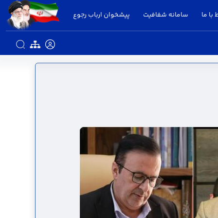
 با ما
سامانه شفافیت
پیشخوان ارباب رجوع