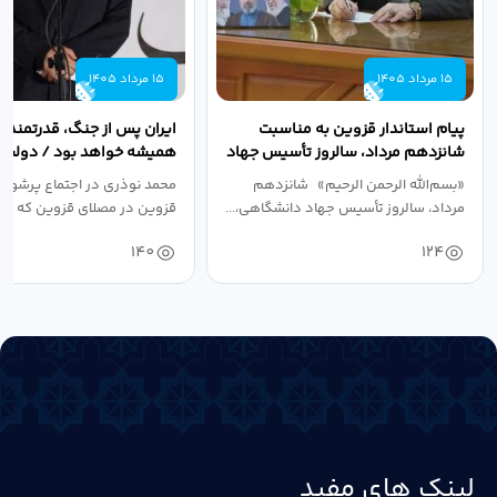
15 مرداد 1405
15 مرداد 1405
پیام استاندار قزوین به مناسبت
ایران پس از جنگ، قدرتمندتر 
شانزدهم مرداد، سالروز تأسیس جهاد
همیشه خواهد بود / دولت د
دانشگاهی
نبرد اقتصادی،...
«بسم‌الله الرحمن الرحیم» شانزدهم
محمد نوذری در اجتماع پرشور 
مرداد، سالروز تأسیس جهاد دانشگاهی،...
قزوین در مصلای قزوین که به 
خون‌خواهی...
140
124
لینک های مفید