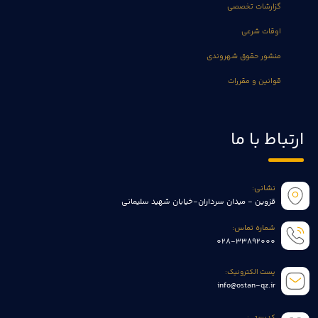
گزارشات تخصصی
اوقات شرعی
منشور حقوق شهروندی
قوانین و مقررات
ارتباط با ما
نشانی:
قزوین - میدان سرداران-خیابان شهید سلیمانی
شماره تماس:
028-33892000
پست الکترونیک:
info@ostan-qz.ir