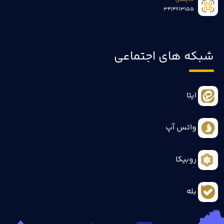
کدپستی:
3414613155
شبکه های اجتماعی
ایتا
واتس آپ
روبیکا
بله