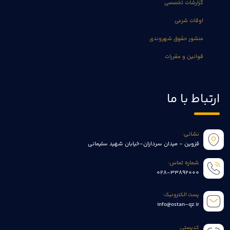
گزارشات تخصصی
اوقات شرعی
منشور حقوق شهروندی
قوانین و مقررات
ارتباط با ما
نشانی:
قزوین - میدان سرداران-خیابان شهید سلیمانی
شماره تماس:
028-33892000
پست الکترونیک:
info@ostan-qz.ir
کدپستی: