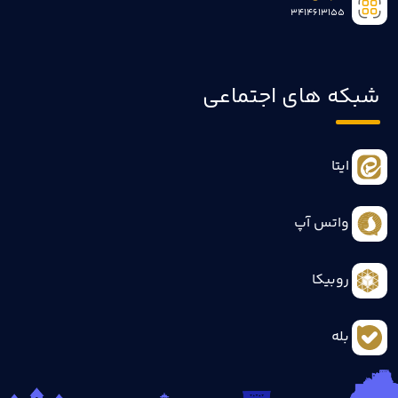
3414613155
شبکه های اجتماعی
ایتا
واتس آپ
روبیکا
بله