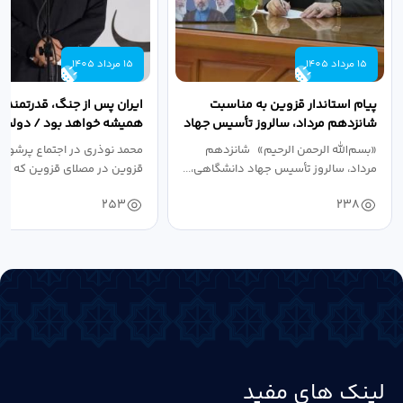
15 مرداد 1405
15 مرداد 1405
پیام استاندار قزوین به مناسبت
ایران پس از جنگ، قدرتمندتر 
شانزدهم مرداد، سالروز تأسیس جهاد
همیشه خواهد بود / دولت د
دانشگاهی
نبرد اقتصادی،...
«بسم‌الله الرحمن الرحیم» شانزدهم
محمد نوذری در اجتماع پرشور 
مرداد، سالروز تأسیس جهاد دانشگاهی،...
قزوین در مصلای قزوین که به 
خون‌خواهی...
253
238
لینک های مفید