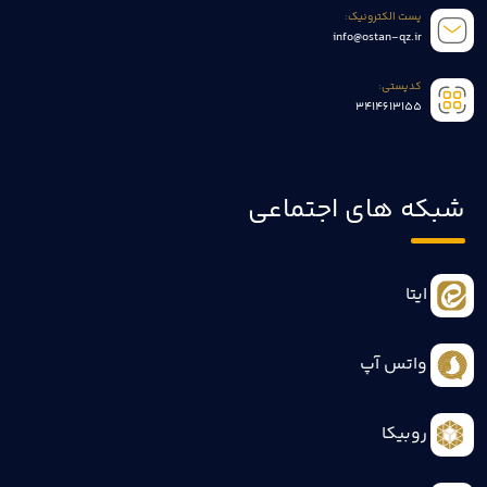
پست الکترونیک:
info@ostan-qz.ir
کدپستی:
3414613155
شبکه های اجتماعی
ایتا
واتس آپ
روبیکا