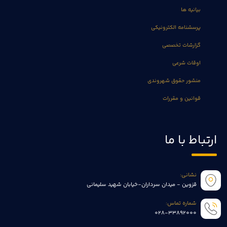
بیانیه ها
پرسشنامه الکترونیکی
گزارشات تخصصی
اوقات شرعی
منشور حقوق شهروندی
قوانین و مقررات
ارتباط با ما
نشانی:
قزوین - میدان سرداران-خیابان شهید سلیمانی
شماره تماس:
028-33892000