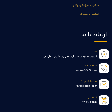
منشور حقوق شهروندی
قوانین و مقررات
ارتباط با ما
نشانی:
قزوین - میدان سرداران-خیابان شهید سلیمانی
شماره تماس:
028-33892000
پست الکترونیک:
info@ostan-qz.ir
کدپستی:
3414613155