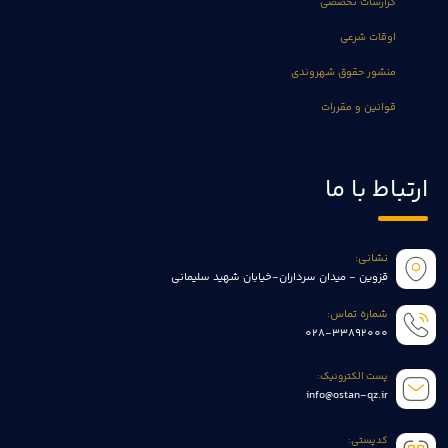
گزارشات تخصصی
اوقات شرعی
منشور حقوق شهروندی
قوانین و مقررات
ارتباط با ما
نشانی:
قزوین - میدان سرداران-خیابان شهید سلیمانی
شماره تماس:
028-33892000
پست الکترونیک:
info@ostan-qz.ir
کدپستی: