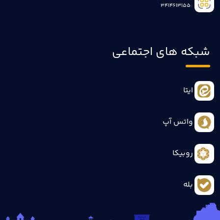
3414613155
شبکه های اجتماعی
ایتا
واتس آپ
روبیکا
بله