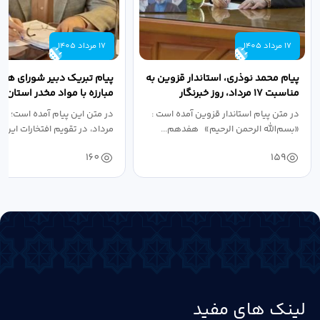
17 مرداد 1405
17 مرداد 1405
پیام محمد نوذری، استاندار قزوین به
پیام تبریک دبیر شورای هم
مناسبت ۱۷ مرداد، روز خبرنگار
مبارزه با مواد مخدر استان ب
مناسبت روز خبرنگار...
در متن پیام استاندار قزوین آمده است :
در متن این پیام آمده است؛ 
«بسم‌الله الرحمن الرحیم» هفدهم...
مرداد، در تقویم افتخارات این س
160
159
لینک های مفید