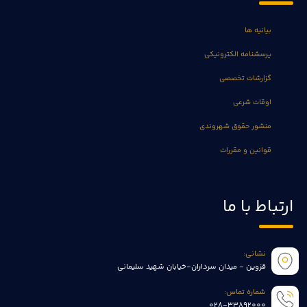
بیانیه ها
پرسشنامه الکترونیکی
گزارشات تخصصی
اوقات شرعی
منشور حقوق شهروندی
قوانین و مقررات
ارتباط با ما
نشانی:
قزوین - میدان سرداران-خیابان شهید سلیمانی
شماره تماس:
028-33892000