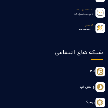
پست الکترونیک:
info@ostan-qz.ir
کدپستی:
3414613155
شبکه های اجتماعی
ایتا
واتس آپ
روبیکا