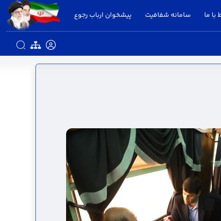
 با ما
سامانه شفافیت
پیشخوان ارباب رجوع
تانداری قزوین