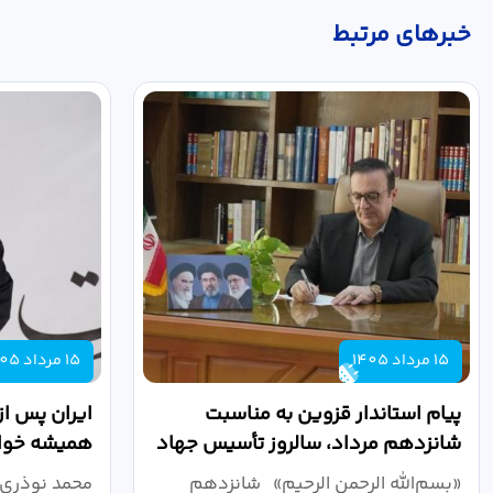
خبر‌های مرتبط
15 مرداد 1405
15 مرداد 1405
پیام استاندار قزوین به مناسبت
ایران پس از
شانزدهم مرداد، سالروز تأسیس جهاد
همیشه خواه
دانشگاهی
نبرد اقتصادی
«بسم‌الله الرحمن الرحیم» شانزدهم
محمد نوذری 