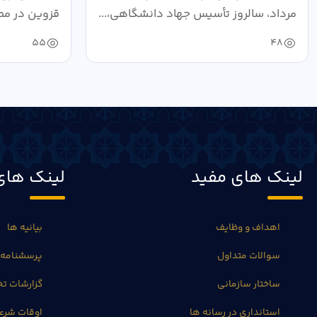
مرداد، سالروز تأسیس جهاد دانشگاهی،...
قزوین در مص
خون‌خواهی..
55
48
لینک های مفید
لینک های
اهداف و وظایف
بیانیه ها
سوالات متداول
پرسشنامه 
ساختار سازمانی
گزارشات 
استانداری در رسانه ها
اوقات شرع