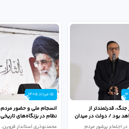
15 مرداد 1405
 جنگ، قدرتمندتر از
انسجام ملی و حضور مردم، ر
د بود / دولت در میدان
نظام در بزنگاه‌های تاریخی
،...
در اجتماع پرشور مردم
محمدنوذری استاندار قزوین، د