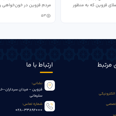
لای قزوین که به منظور
مردم قزوین در خون‌خواهی ر
.
حمایت...
53
 مرتبط
ارتباط با ما
نشانی:
قزوین - میدان سرداران-خی
الکترونیکی
سلیمانی
تخصصی
شماره تماس:
028-33892000
ی