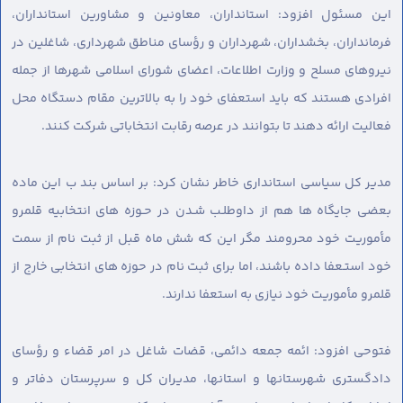
این مسئول افزود: استانداران، معاونین و مشاورین استانداران،
فرمانداران، بخشداران، شهرداران و رؤسای مناطق شهرداری، شاغلین در
نیروهای مسلح و وزارت اطلاعات، اعضای شورای اسلامی شهرها از جمله
افرادی هستند که باید استعفای خود را به بالاترین مقام دستگاه محل
فعالیت ارائه دهند تا بتوانند در عرصه رقابت انتخاباتی شرکت کنند.
مدیر کل سیاسی استانداری خاطر نشان کرد: بر اساس بند ب این ماده
بعضی جایگاه ها هم از داوطلـب شـدن در حـوزه های انتخابیه قلمرو
مأموریت خود محرومند مگر این که شش ماه قبل از ثبت نام از سمت
خود استـعفا داده باشند، اما برای ثبت نام در حوزه های انتخابی خارج از
قلمرو مأموریت خود نیازی به استعفا ندارند.
فتوحی افزود: ائمه جمعه دائمی، قضات شاغل در امر قضاء و رؤسای
دادگستری شهرستانها و استانها، مدیران کل و سرپرستان دفاتر و