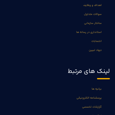
اهداف و وظایف
سوالات متداول
ساختار سازمانی
استانداری در رسانه ها
انتصابات
جهاد تبیین
لینک های مرتبط
بیانیه ها
پرسشنامه الکترونیکی
گزارشات تخصصی