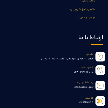
اوقات شرعی
منشور حقوق شهروندی
قوانین و مقررات
ارتباط با ما
نشانی:
قزوین - میدان سرداران-خیابان شهید سلیمانی
شماره تماس:
028-33892000
پست الکترونیک:
info@ostan-qz.ir
کدپستی:
3414613155