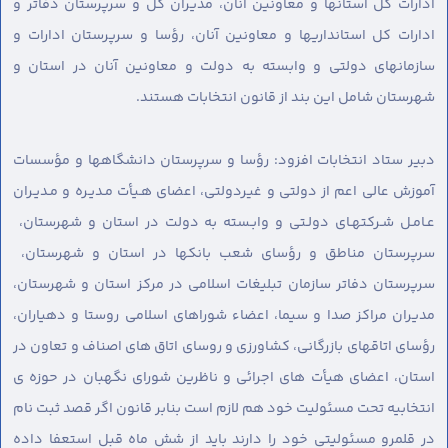
ادارات کل استانها و معاونین آنان، مدیران کل و سرپرستان دفاتر و
ادارات کل استانداریها و معاونین آنان، رؤسا و سرپرستان ادارات و
سازمانهای دولتی و وابسته به دولت و معاونین آنان در استان و
شهرستان شامل این بند از قانون انتخابات هستند.
دبیر ستاد انتخابات افزود: رؤسا و سرپرستان دانشگاهها و مؤسسات
آموزش عالی اعم از دولتی و غیردولتی، اعضای هـیأت مـدیـره و مـدیـران
عـامـل شـرکتهـای دولـتی و وابـسته به دولت در استان و شهرستان،
سرپرستان مناطق و رؤسای شعب بانکها در استان و شهرستان،
سرپرستان دفاتر سازمان تبلیغات اسلامی در مرکز استان و شهرستان،
مدیران مراکز صدا و سیما، اعضاء شوراهای اسلامی روستا و دهیاران،
رؤسای اتاقهای بازرگانی، کشاورزی و روسای اتاق های اصناف و تعاون در
استان، اعضای هیأت های اجرائی و ناظرین شورای نگهبان در حوزه ی
انتخابیه تحت مسئولیت خود هم لازم است بنابر قانون اگر قصد ثبت نام
در قلمرو مسئولیتی خود را دارند باید از شش ماه قبل استعفا داده