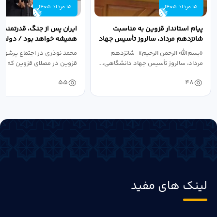
15 مرداد 1405
15 مرداد 1405
پیام استاندار قزوین به مناسبت
ایران پس از جنگ، قدرتمندتر 
شانزدهم مرداد، سالروز تأسیس جهاد
همیشه خواهد بود / دولت د
دانشگاهی
نبرد اقتصادی،...
«بسم‌الله الرحمن الرحیم» شانزدهم
محمد نوذری در اجتماع پرشور 
مرداد، سالروز تأسیس جهاد دانشگاهی،...
قزوین در مصلای قزوین که به 
خون‌خواهی...
55
48
لینک های مفید