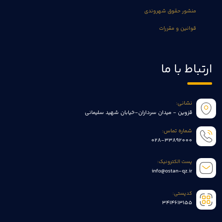
منشور حقوق شهروندی
قوانین و مقررات
ارتباط با ما
نشانی:
قزوین - میدان سرداران-خیابان شهید سلیمانی
شماره تماس:
028-33892000
پست الکترونیک:
info@ostan-qz.ir
کدپستی:
3414613155