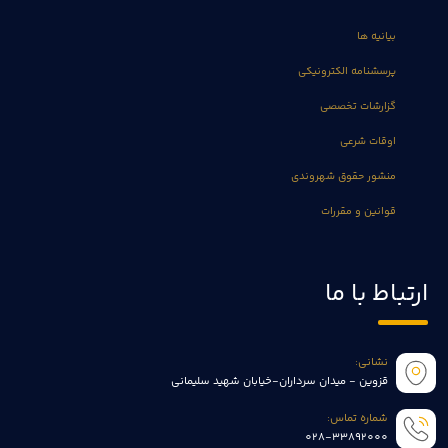
بیانیه ها
پرسشنامه الکترونیکی
گزارشات تخصصی
اوقات شرعی
منشور حقوق شهروندی
قوانین و مقررات
ارتباط با ما
نشانی:
قزوین - میدان سرداران-خیابان شهید سلیمانی
شماره تماس:
028-33892000