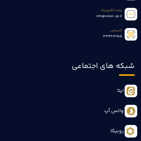
پست الکترونیک:
info@ostan-qz.ir
کدپستی:
3414613155
شبکه های اجتماعی
ایتا
واتس آپ
روبیکا