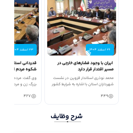
26 اسفند 1404
23 اسفند 1404
ایران با وجود فشارهای خارجی در
قدردانی استاندار قزوی
مسیر اقتدار قرار دارد
شکوه مردم استان در 
روز...
محمد نوذری استاندار قزوین در نشست
وی گفت: مردم استان ق
شهرداران استان با اشاره به شرایط کشور
بزرگ، زن و مرد، حضوری 
گفت:...
427
449
شرح وظایف