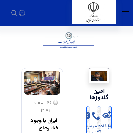
اداره کل حراست - استانداری قزوین
امین
گلدوزها
26 اسفند
1404
ایران با وجود
ملاقات
شماره
پست
فشارهای
تماس
الکترونیک