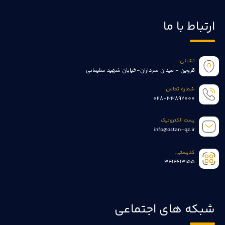
ارتباط با ما
نشانی:
قزوین - میدان سرداران-خیابان شهید سلیمانی
شماره تماس:
028-33892000
پست الکترونیک:
info@ostan-qz.ir
کدپستی:
3414613155
شبکه های اجتماعی