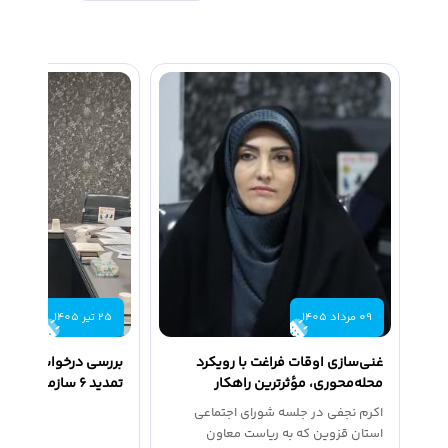
09 مرداد 1405
25 تیر 1405
غنی‌سازی اوقات فراغت با رویکرد
بررسی درخواست‌های
محله‌محوری، مؤثرترین راهکار
تمدید ۶ سازمان مر
پیشگیری از...
قزوین
اکرم نجفی در جلسه شورای اجتماعی
استان قزوین که به ریاست معاون