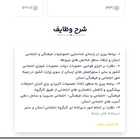
سیاسی، امنیتی و...
7207
1431
شرح وظایف
١- برنامه ریزی در راستای شناسایی خصوصیات فرهنگی و اجتماعی
٥- برنا
استان و ارتقاء سطح شاخص های مربوطه.
فعالیت ها
٢- نظارت بر اجرای قوانین، مصوبات دولت، مصوبات شورای اجتماعی
صاحب نظر
کشور و سایر دستورالعمل های ارسالی از سوی وزارت کشور در زمینه
٦- برنام
امور اجتماعی و فرهنگی استان.
سازمان ه
٣- برنامه ریزی به منظور اتخاذ تصمیمات کاربردی برای کنترل انحرافات،
٧- برنا
پیشگیری و کاهش ناهنجاری های اجتماعی از طریق کارگروه
فعالیت بر
فرهنگی- اجتماعی و ستاد فرهنگی- اجتماعی مدیریت و سامان دهی
٨- برنا
آسیب های اجتماعی استان.
و تبیین ن
٤- نظارت بر انجام امور دبیرخانه ای کارگروه اجتماعی استان و سایر
همکاری ف
دبیرخانه های مرتبط.
٩- برنام