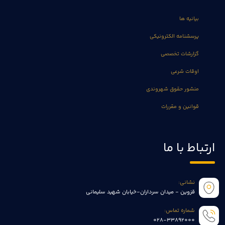
بیانیه ها
پرسشنامه الکترونیکی
گزارشات تخصصی
اوقات شرعی
منشور حقوق شهروندی
قوانین و مقررات
ارتباط با ما
نشانی:
قزوین - میدان سرداران-خیابان شهید سلیمانی
شماره تماس:
028-33892000