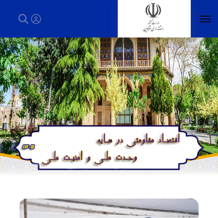
استاندار قزوین - استانداری قزوین