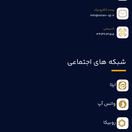
پست الکترونیک:
info@ostan-qz.ir
کدپستی:
3414613155
شبکه های اجتماعی
ایتا
واتس آپ
روبیکا