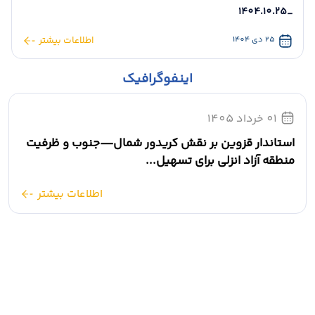
_1404.10.25
25 دی 1404
اطلاعات بیشتر
اینفوگرافیک
حضور استاندار قزوین در مراسم یادبود شهیده حنانه علیزاده
01 خرداد 1405
استاندار قزوین بر نقش کریدور شمال—جنوب و ظرفیت
منطقه آزاد انزلی برای تسهیل...
اطلاعات بیشتر
📸 دیدار استاندار قزوین با خانواده شهید کاپیتان محمد عزیزی