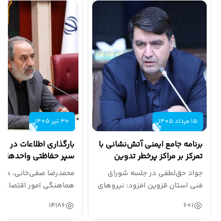
اخبار فرمانداری ها
گالری چندرسانه ای
15 مرداد 1405
30 تیر 1405
برنامه جامع ایمنی آتش‌نشانی با
بارگذاری اطلاعات در سام
تمرکز بر مراکز پرخطر تدوین
سپر حفاظتی واحدهای 
شود
است
جواد حق‌لطفی در جلسه شورای
محمدرضا صفی‌خانی، معا
فنی استان قزوین افزود: نیروهای
هماهنگی امور اقتصادی ا
آتش‌نشانی طی سال...
قزوین، در جلسه ستاد...
14186
601