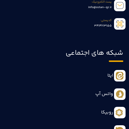
پست الکترونیک:
info@ostan-qz.ir
کدپستی:
3414613155
شبکه های اجتماعی
ایتا
واتس آپ
روبیکا