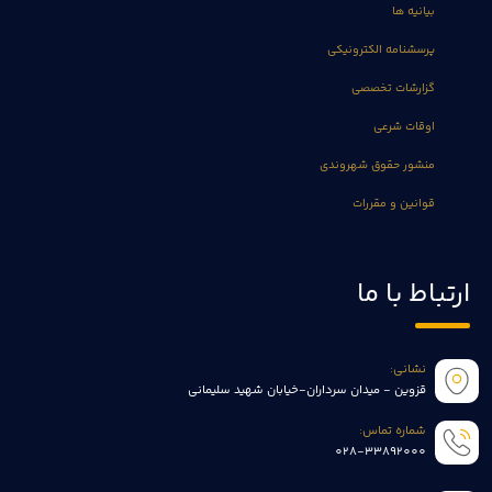
بیانیه ها
پرسشنامه الکترونیکی
گزارشات تخصصی
اوقات شرعی
منشور حقوق شهروندی
قوانین و مقررات
ارتباط با ما
نشانی:
قزوین - میدان سرداران-خیابان شهید سلیمانی
شماره تماس:
028-33892000