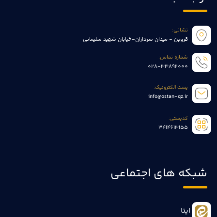
نشانی:
قزوین - میدان سرداران-خیابان شهید سلیمانی
شماره تماس:
028-33892000
پست الکترونیک:
info@ostan-qz.ir
کدپستی:
3414613155
شبکه های اجتماعی
ایتا