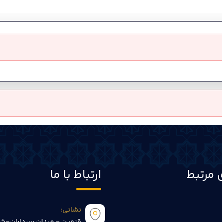
 مرتبط
ارتباط با ما
نشانی:
قزوین - میدان سرداران-خی