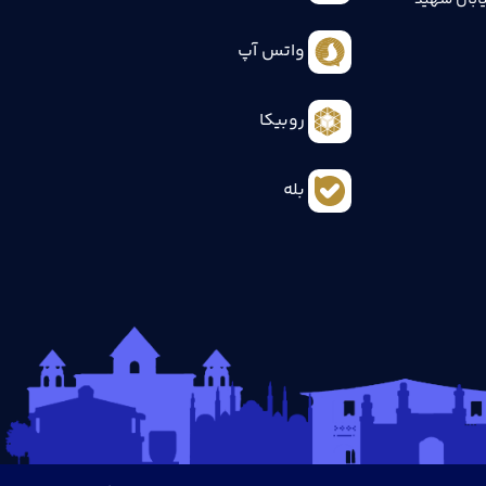
واتس آپ
روبیکا
بله