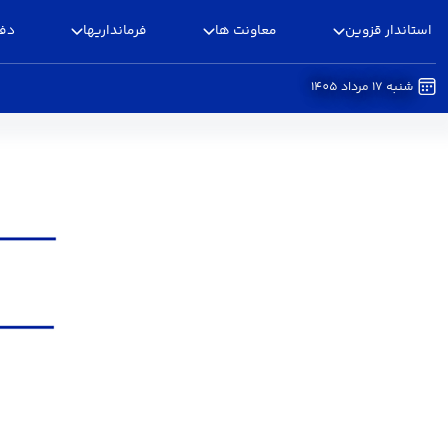
استاندار قزوین
معاونت ها
فرمانداریها
دفا
شنبه 17 مرداد 1405
شاخص های قانون حماتیت از خانواده و جوانی جمع