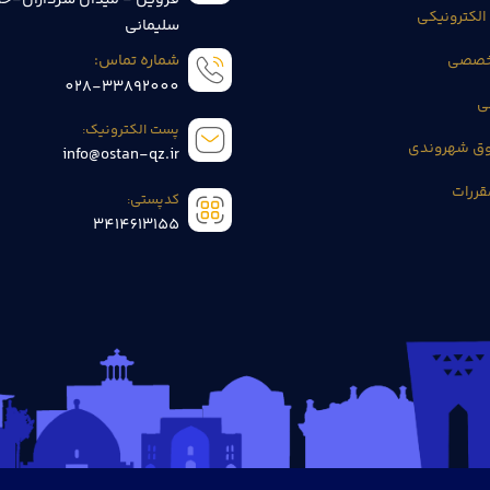
الکترونیکی
سلیمانی
تخصصی
شماره تماس:
028-33892000
ی
پست الکترونیک:
وق شهروندی
info@ostan-qz.ir
قررات
کدپستی:
3414613155