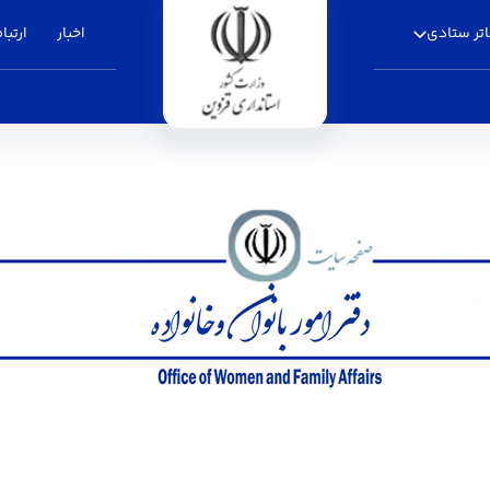
تر ستادی
اخبار
ارتباط
یت - استانداری قزوین