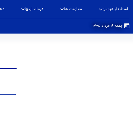
استاندار قزوین
معاونت ها
فرمانداریها
دفا
جمعه 16 مرداد 1405
فرم اطلاعات مشاورین بانوان - استانداری قزوین