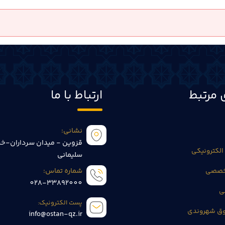
 مرتبط
ارتباط با ما
نشانی:
قزوین - میدان سرداران-خی
الکترونیکی
سلیمانی
تخصصی
شماره تماس:
028-33892000
ی
پست الکترونیک:
وق شهروندی
info@ostan-qz.ir