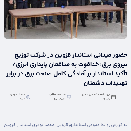
حضور میدانی استاندار قزوین در شرکت توزیع
نیروی برق؛ خداقوت به مدافعان پایداری انرژی/
تأکید استاندار بر آمادگی کامل صنعت برق در برابر
تهدیدات دشمنان
چهارشنبه 05 فروردین
شناسه مطلب:
تعداد بازدید :
203
5048849
1405
به گزارش روابط عمومی استانداری قزوین ،
محمد نوذری استاندار قزوین