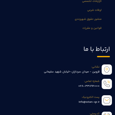
گزارشات تخصصی
اوقات شرعی
منشور حقوق شهروندی
قوانین و مقررات
ارتباط با ما
نشانی:
قزوین - میدان سرداران-خیابان شهید سلیمانی
شماره تماس:
028-33892000
پست الکترونیک:
info@ostan-qz.ir
کدپستی: