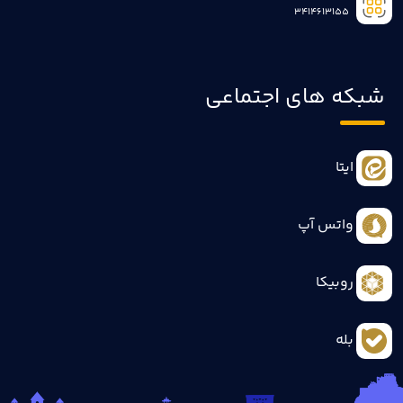
3414613155
شبکه های اجتماعی
ایتا
واتس آپ
روبیکا
بله