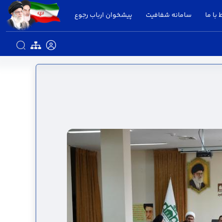
 با ما
سامانه شفافیت
پیشخوان ارباب رجوع