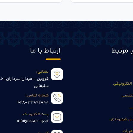
 مرتبط
ارتباط با ما
نشانی:
قزوین - میدان سرداران-خی
الکترونیکی
سلیمانی
تخصصی
شماره تماس:
028-33892000
ی
پست الکترونیک:
وق شهروندی
info@ostan-qz.ir
قررات