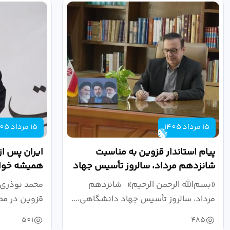
15 مرداد 1405
15 مرداد 1405
پیام استاندار قزوین به مناسبت
ایران پس از
شانزدهم مرداد، سالروز تأسیس جهاد
همیشه خواه
دانشگاهی
نبرد اقتصادی
«بسم‌الله الرحمن الرحیم» شانزدهم
محمد نوذری 
مرداد، سالروز تأسیس جهاد دانشگاهی،...
قزوین در مص
خون‌خواهی..
501
485