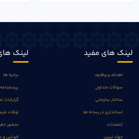
لینک های مفید
لینک های
اهداف و وظایف
بیانیه ها
سوالات متداول
پرسشنامه 
ساختار سازمانی
گزارشات 
استانداری در رسانه ها
اوقات شرع
انتصابات
منشور حق
جهاد تبیین
قوانین و م