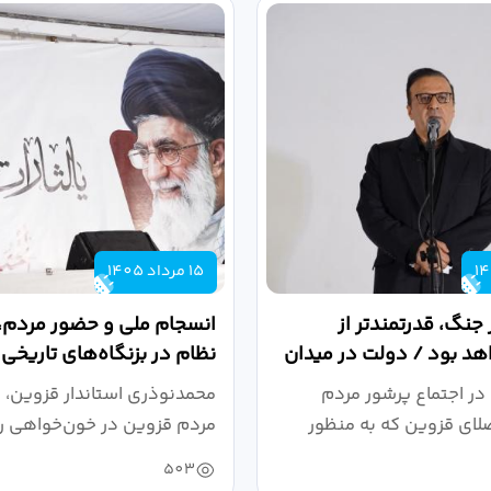
15 مرداد 1405
 جنگ، قدرتمندتر از
انسجام ملی و حضور مردم، ر
د بود / دولت در میدان
نظام در بزنگاه‌های تاریخی
،...
در اجتماع پرشور مردم
محمدنوذری استاندار قزوین، د
لای قزوین که به منظور
مردم قزوین در خون‌خواهی ر
.
حمایت...
503