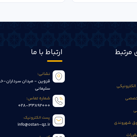
 مرتبط
ارتباط با ما
نشانی:
قزوین - میدان سرداران-خی
الکترونیکی
سلیمانی
تخصصی
شماره تماس:
028-33892000
ی
پست الکترونیک:
وق شهروندی
info@ostan-qz.ir
قررات