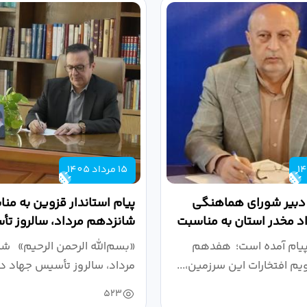
15 مرداد 1405
 دبیر شورای هماهنگی
پیام استاندار قزوین به من
واد مخدر استان به مناسبت
شانزدهم مرداد، سالروز ت
.
دانشگاهی
پیام آمده است؛ هفدهم
«بسم‌الله الرحمن الرحیم» ش
ویم افتخارات این سرزمین،...
مرداد، سالروز تأسیس جهاد دا
523