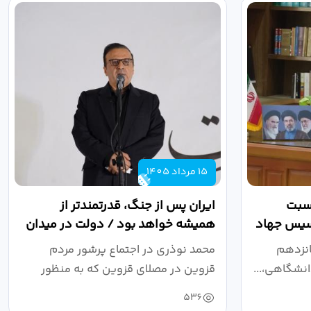
15 مرداد 1405
اسبت
ایران پس از جنگ، قدرتمندتر از
أسیس جهاد
همیشه خواهد بود / دولت در میدان
نبرد اقتصادی،...
انزدهم
محمد نوذری در اجتماع پرشور مردم
نشگاهی،...
قزوین در مصلای قزوین که به منظور
خون‌خواهی...
536