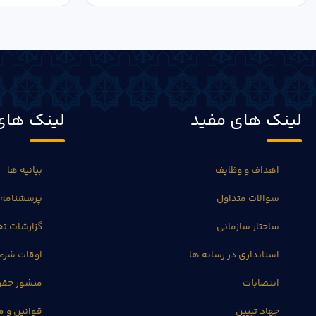
لینک های مفید
لینک های
اهداف و وظایف
بیانیه ها
سوالات متداول
پرسشنامه 
ساختار سازمانی
گزارشات 
استانداری در رسانه ها
اوقات شرع
انتصابات
منشور حق
جهاد تبیین
قوانین و م