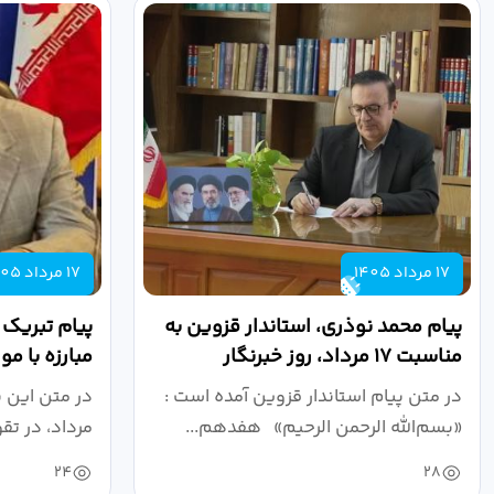
17 مرداد 1405
17 مرداد 1405
پیام محمد نوذری، استاندار قزوین به
پیام تبریک
مناسبت ۱۷ مرداد، روز خبرنگار
مبارزه با م
روز خبرنگار..
در متن پیام استاندار قزوین آمده است :
در متن این 
«بسم‌الله الرحمن الرحیم» هفدهم...
مرداد، در تق
24
28