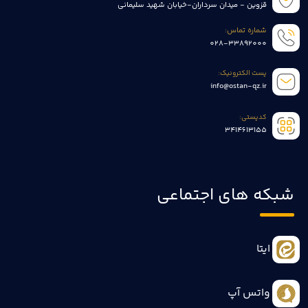
قزوین - میدان سرداران-خیابان شهید سلیمانی
شماره تماس:
028-33892000
پست الکترونیک:
info@ostan-qz.ir
کدپستی:
3414613155
شبکه های اجتماعی
ایتا
واتس آپ