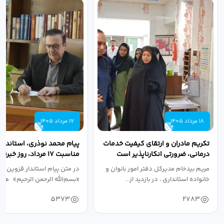
18 مرداد 1405
17 مرداد 1405
تکریم مادران و ارتقای کیفیت خدمات
پیام محمد نوذری، استاندار 
درمانی، ضرورتی انکارناپذیر است
مناسبت ۱۷ مرداد، روز خبرنگار
مریم بیدخام مدیرکل دفتر امور بانوان و
در متن پیام استاندار قزوین آ
خانواده استانداری ، در بازدید از...
«بسم‌الله الرحمن الرحیم» هفد
5373
2783