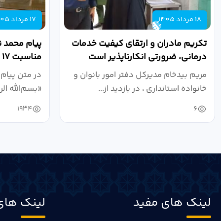
18 مرداد 1405
17 مرداد 1405
تکریم مادران و ارتقای کیفیت خدمات
پیام محمد ن
درمانی، ضرورتی انکارناپذیر است
مناسبت ۱۷ مرداد، روز خبرنگار
مریم بیدخام مدیرکل دفتر امور بانوان و
در متن پیام 
خانواده استانداری ، در بازدید از...
«بسم‌الله ال
1934
6
لینک های مفید
لینک های