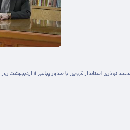
حمد نوذری استاندار قزوین با صدور پیامی ۱۱ اردیبهشت روز جهانی کارگر را تبریک گفت.