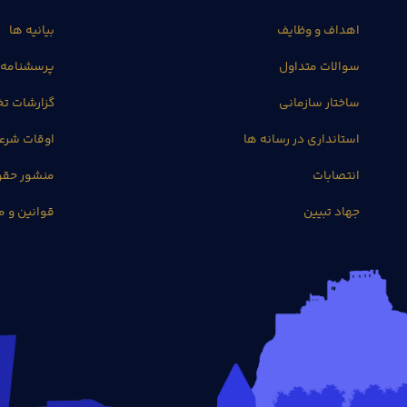
اهداف و وظایف
بیانیه ها
سوالات متداول
پرسشنامه 
ساختار سازمانی
گزارشات 
استانداری در رسانه ها
اوقات شرع
انتصابات
منشور حق
جهاد تبیین
قوانین و م