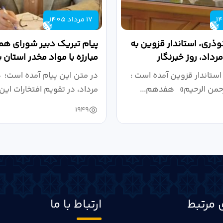
17 مرداد 1405
وذری، استاندار قزوین به
پیام تبریک دبیر شورای ه
مبارزه با مواد مخدر استان 
روز خبرنگار...
استاندار قزوین آمده است :
در متن این پیام آمده است؛
رحمن الرحیم» هفدهم...
مرداد، در تقویم افتخارات این 
1949
 مرتبط
ارتباط با ما