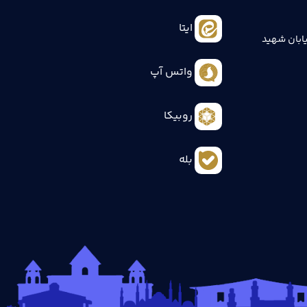
ایتا
ابان شهید
واتس آپ
روبیکا
بله