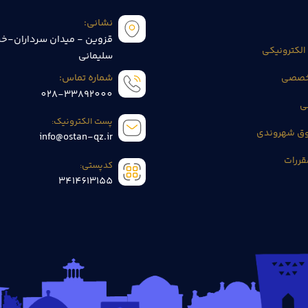
نشانی:
قزوین - میدان سرداران-خی
الکترونیکی
سلیمانی
تخصصی
شماره تماس:
028-33892000
ی
پست الکترونیک:
وق شهروندی
info@ostan-qz.ir
قررات
کدپستی:
3414613155