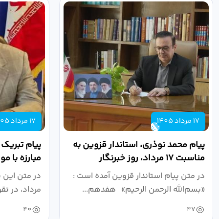
17 مرداد 1405
17 مرداد 1405
پیام محمد نوذری، استاندار قزوین به
پیام تبریک
مناسبت ۱۷ مرداد، روز خبرنگار
مبارزه با م
روز خبرنگار..
در متن پیام استاندار قزوین آمده است :
در متن این 
«بسم‌الله الرحمن الرحیم» هفدهم...
مرداد، در تق
40
47