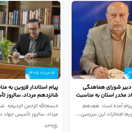
15 مرداد 1405
 دبیر شورای هماهنگی
پیام استاندار قزوین به من
واد مخدر استان به مناسبت
شانزدهم مرداد، سالروز ت
.
دانشگاهی
پیام آمده است؛ هفدهم
«بسم‌الله الرحمن الرحیم» ش
ویم افتخارات این سرزمین،...
مرداد، سالروز تأسیس جهاد دا
539