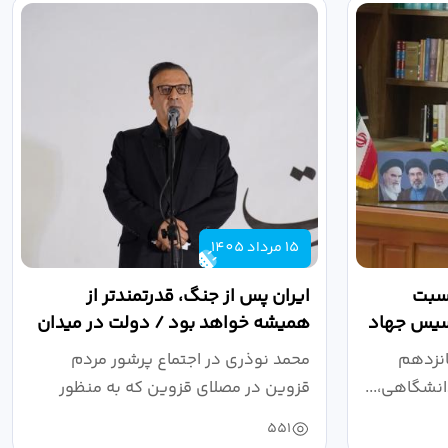
15 مرداد 1405
اسبت
ایران پس از جنگ، قدرتمندتر از
أسیس جهاد
همیشه خواهد بود / دولت در میدان
نبرد اقتصادی،...
انزدهم
محمد نوذری در اجتماع پرشور مردم
نشگاهی،...
قزوین در مصلای قزوین که به منظور
خون‌خواهی...
551