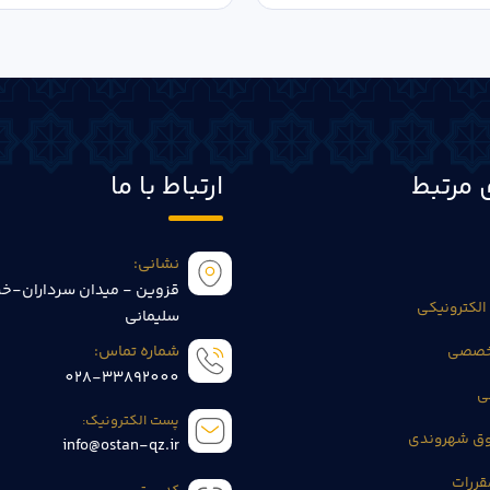
 مرتبط
ارتباط با ما
نشانی:
قزوین - میدان سرداران-خی
الکترونیکی
سلیمانی
تخصصی
شماره تماس:
028-33892000
ی
پست الکترونیک:
وق شهروندی
info@ostan-qz.ir
قررات