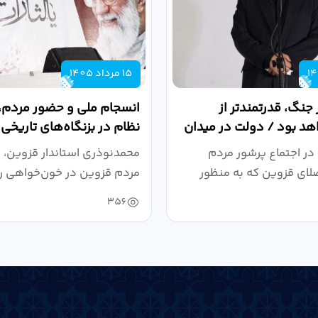
15 مرداد 1405
 جنگ، قدرتمندتر از
انسجام ملی و حضور مردم، ر
د بود / دولت در میدان
نظام در بزنگاه‌های تاریخی
،...
در اجتماع پرشور مردم
محمدنوذری استاندار قزوین، د
لای قزوین که به منظور
مردم قزوین در خون‌خواهی ر
.
حمایت...
356