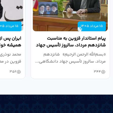
15 مرداد 1405
15 مرداد 1405
پیام استاندار قزوین به مناسبت
ایران پس از
شانزدهم مرداد، سالروز تأسیس جهاد
همیشه خواه
دانشگاهی
نبرد اقتصادی
«بسم‌الله الرحمن الرحیم» شانزدهم
محمد نوذری 
مرداد، سالروز تأسیس جهاد دانشگاهی،...
قزوین در مص
خون‌خواهی..
352
344