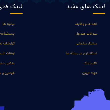
لینک های مفید
لینک های
اهداف و وظایف
بیانیه ها
سوالات متداول
پرسشنامه 
ساختار سازمانی
گزارشات 
استانداری در رسانه ها
اوقات شرع
انتصابات
منشور حق
جهاد تبیین
قوانین و م