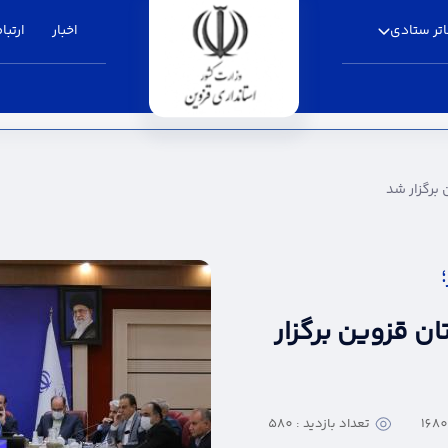
تر ستادی
اخبار
ارتباط
- استانداری قزوین
 برگزار شد
ان قزوین برگزار
تعداد بازدید : 580